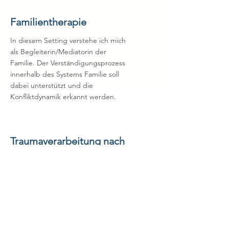
Familientherapie
In diesem Setting verstehe ich mich
als Begleiterin/Mediatorin der
Familie. Der Verständigungsprozess
innerhalb des Systems Familie soll
dabei unterstützt und die
Konfliktdynamik erkannt werden.
Traumaverarbeitung nach
Francine Shapiro (EMDR)
Traumatherapie mit EMDR (Eye
Movement Desensitization and
Reprocessing) nach Francine
Shapiro unterstützt Menschen
jeden Alters dabei, belastende